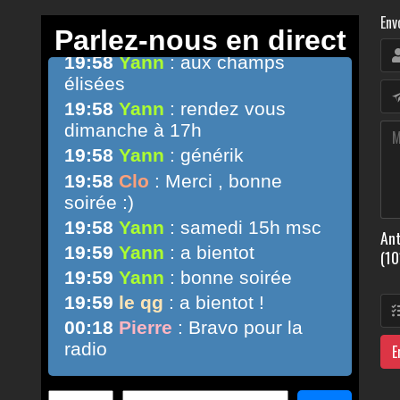
Env
Ant
(10
E