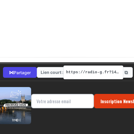
⧉
⋈
Lien court :
Partager
https://radio-g.fr?1475
Inscription News