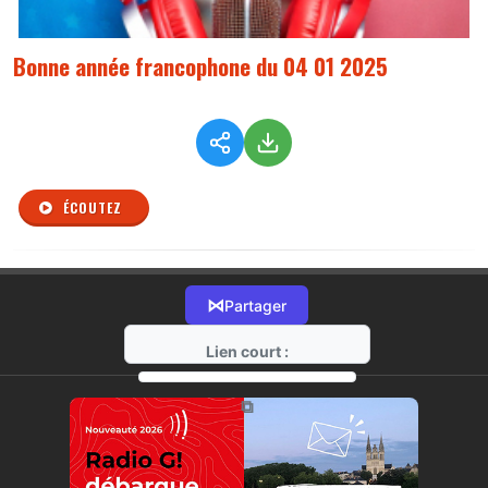
Bonne année francophone du 04 01 2025
ÉCOUTEZ
⋈
Partager
Lien court :
https://radio-g.fr?r423
⧉