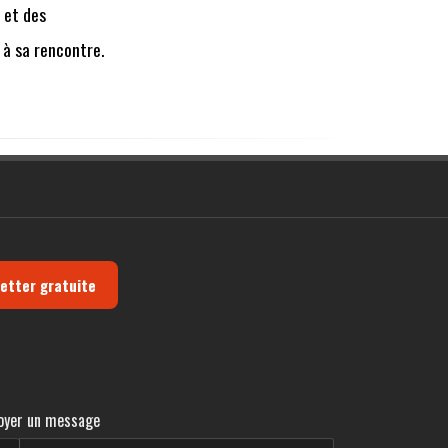
 et des
r à sa rencontre.
letter gratuite
oyer un message