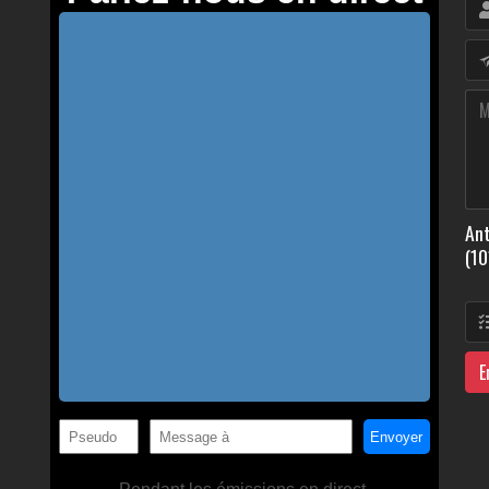
Ant
(10
E