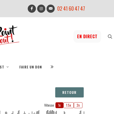
02 41 60 47 47
EN DIRECT
IST
FAIRE UN DON
RETOUR
Vitesse :
1x
1.5x
2x