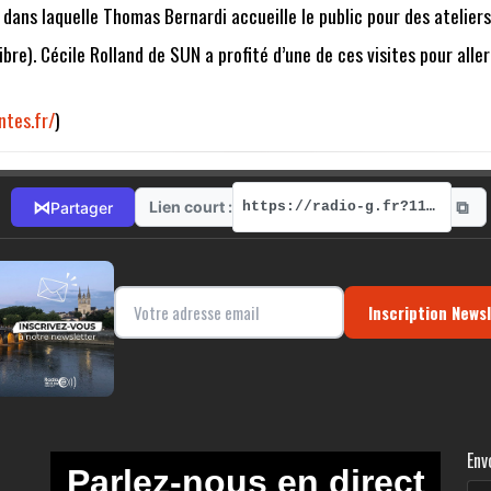
ans laquelle Thomas Bernardi accueille le public pour des ateliers
ibre). Cécile Rolland de SUN a profité d’une de ces visites pour alle
ntes.fr/
)
⧉
⋈
Lien court :
Partager
https://radio-g.fr?11979
Inscription News
Env