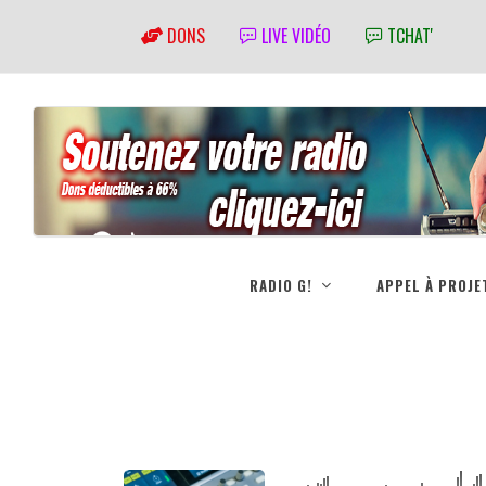
DONS
LIVE VIDÉO
TCHAT'
RADIO G!
APPEL À PROJE