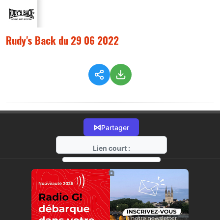
Rudy's Back du 29 06 2022
⋈
Partager
Lien court :
https://radio-g.fr?8932
⧉