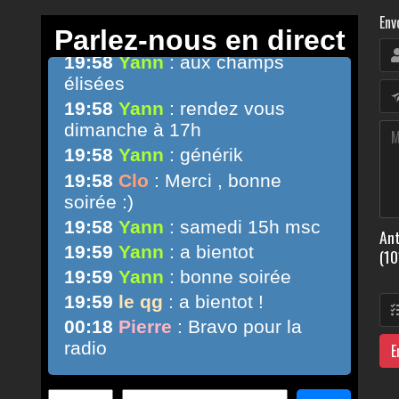
Env
Ant
(10
E