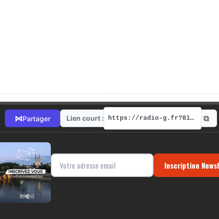
⧉
⋈
Lien court :
Partager
https://radio-g.fr?8171
Inscription News