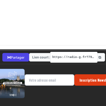
⧉
⋈
Lien court :
Partager
https://radio-g.fr?7931
Inscription News