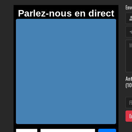
Env
Ant
(10
E