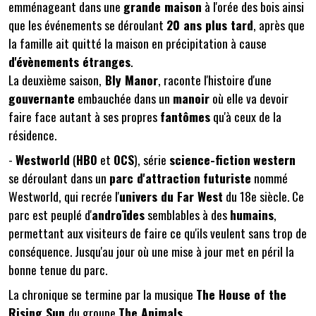
emménageant dans une
grande maison
à l'orée des bois ainsi
que les événements se déroulant
20 ans plus tard
, après que
la famille ait quitté la maison en précipitation à cause
d'évènements étranges
.
La deuxième saison,
Bly Manor
, raconte l'histoire d'une
gouvernante
embauchée dans un
manoir
où elle va devoir
faire face autant à ses propres
fantômes
qu'à ceux de la
résidence.
-
Westworld
(
HBO
et
OCS
), série
science-fiction
western
se déroulant dans un
parc d'attraction
futuriste
nommé
Westworld, qui recrée l'
univers du Far West
du 18e siècle. Ce
parc est peuplé d'
androïdes
semblables à des
humains
,
permettant aux visiteurs de faire ce qu'ils veulent sans trop de
conséquence. Jusqu'au jour où une mise à jour met en péril la
bonne tenue du parc.
La chronique se termine par la musique
The House of the
Rising Sun
du groupe
The Animals
.