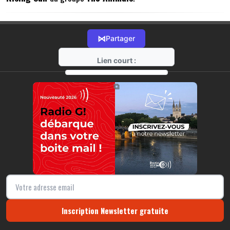
⋈
Partager
Lien court :
https://radio-g.fr?4018
⧉
Inscription Newsletter gratuite