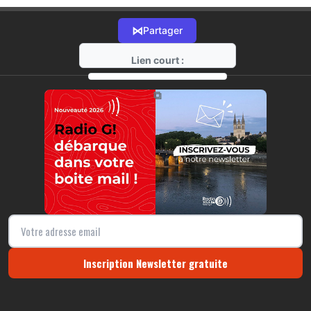
⋈
Partager
Lien court :
https://radio-g.fr?3880
⧉
Inscription Newsletter gratuite