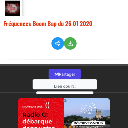
Fréquences Boom Bap du 26 01 2020
⋈
Partager
Lien court :
https://radio-g.fr?1350
⧉