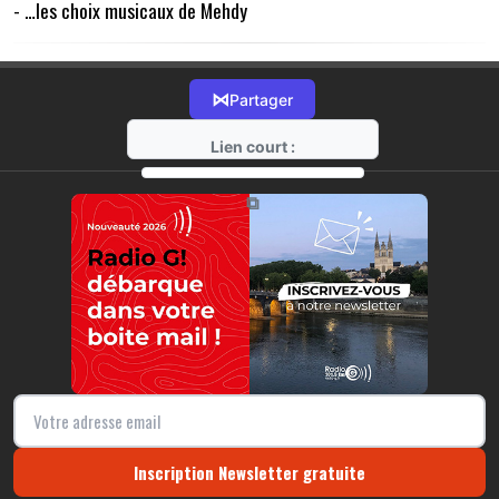
- …les choix musicaux de Mehdy
⋈
Partager
Lien court :
https://radio-g.fr?3652
⧉
Inscription Newsletter gratuite