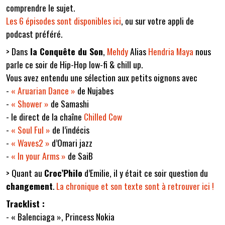
comprendre le sujet.
Les 6 épisodes sont disponibles ici
, ou sur votre appli de
podcast préféré.
> Dans
la Conquête du Son
,
Mehdy
Alias
Hendria Maya
nous
parle ce soir de Hip-Hop low-fi & chill up.
Vous avez entendu une sélection aux petits oignons avec
-
« Aruarian Dance »
de Nujabes
-
« Shower »
de Samashi
- le direct de la chaîne
Chilled Cow
-
« Soul Ful »
de l’indécis
-
« Waves2 »
d’Omari jazz
-
« In your Arms »
de SaiB
> Quant au
Croc’Philo
d’Emilie, il y était ce soir question du
changement
.
La chronique et son texte sont à retrouver ici !
Tracklist :
- « Balenciaga », Princess Nokia