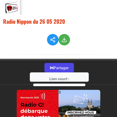
Radio Nippon du 26 05 2020
⋈
Partager
Lien court :
https://radio-g.fr?2186
⧉