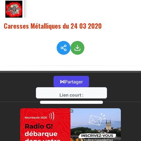
Caresses Métalliques du 24 03 2020
⋈
Partager
Lien court :
https://radio-g.fr?1714
⧉