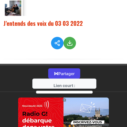
J'entends des voix du 03 03 2022
⋈
Partager
Lien court :
https://radio-g.fr?7639
⧉