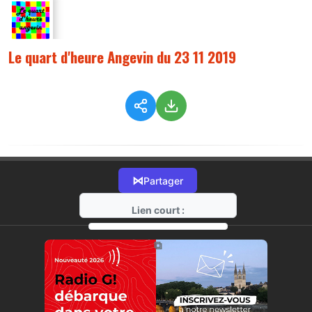
Le quart d'heure Angevin du 23 11 2019
⋈
Partager
Lien court :
https://radio-g.fr?9815
⧉