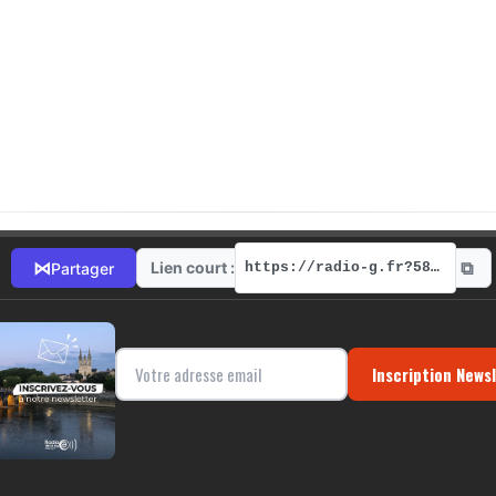
⧉
⋈
Lien court :
Partager
https://radio-g.fr?5868
Inscription News