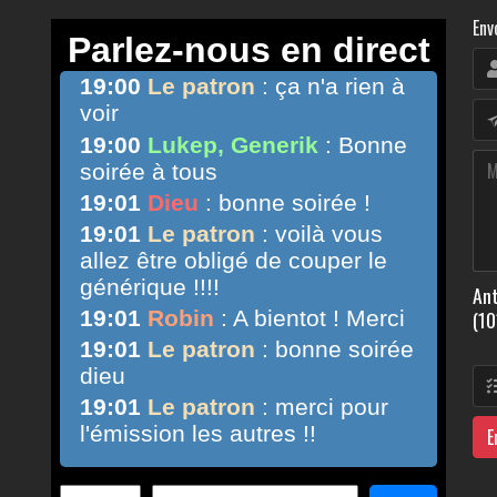
Env
Ant
(10
E