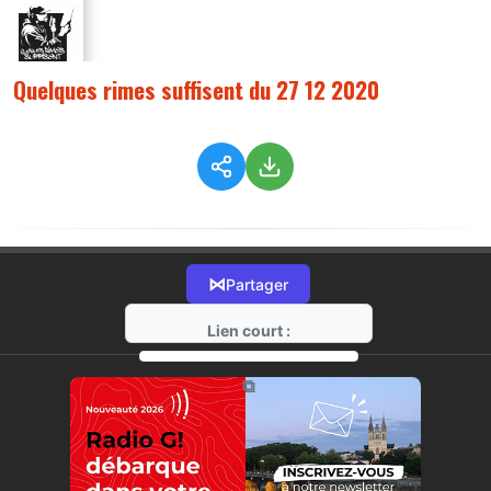
Quelques rimes suffisent du 27 12 2020
⋈
Partager
Lien court :
https://radio-g.fr?3409
⧉