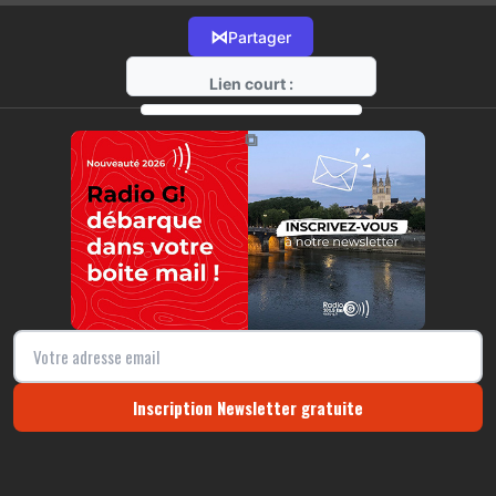
⋈
Partager
Lien court :
https://radio-g.fr?11097
⧉
Inscription Newsletter gratuite