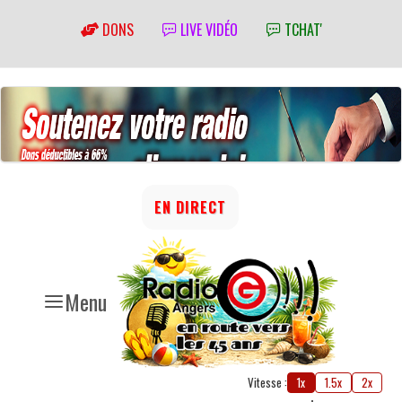
DONS
LIVE VIDÉO
TCHAT'
EN DIRECT
Menu
Vitesse :
1x
1.5x
2x