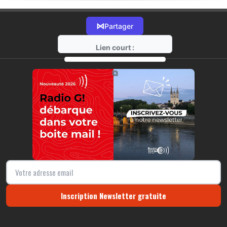
⋈
Partager
Lien court :
https://radio-g.fr?12886
⧉
Inscription Newsletter gratuite