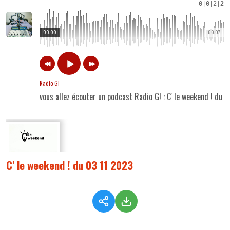
0
|
0
|
2
|
2
00:00
00:07
Radio G!
vous allez écouter un podcast Radio G! : C' le weekend ! du 
C' le weekend ! du 03 11 2023