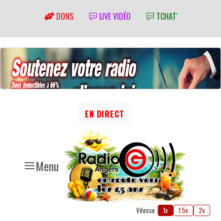
DONS
LIVE VIDÉO
TCHAT'
EN DIRECT
Menu
Vitesse :
1x
1.5x
2x