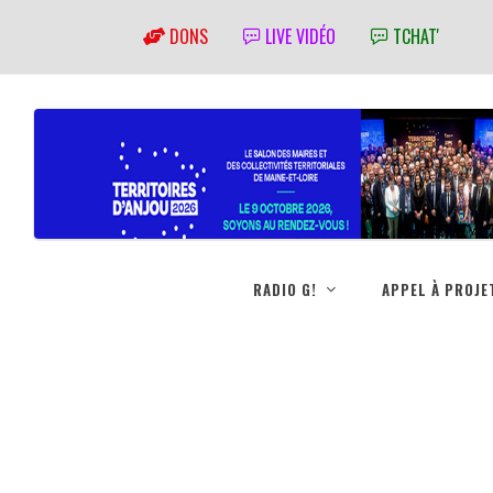
DONS
LIVE VIDÉO
TCHAT'
RADIO G!
APPEL À PROJE