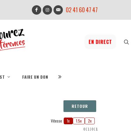
02 41 60 47 47
EN DIRECT
IST
FAIRE UN DON
RETOUR
Vitesse :
1x
1.5x
2x
0
|
1
|
0
|
1