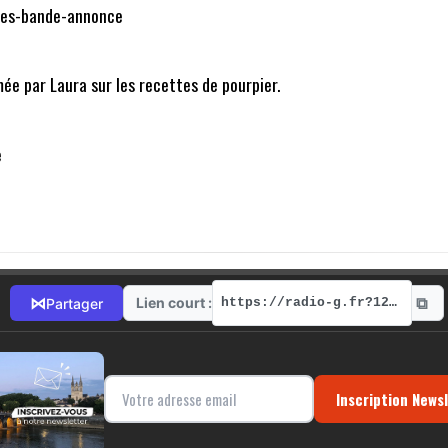
les-bande-annonce
ée par Laura sur les recettes de pourpier.
e
⧉
⋈
Lien court :
Partager
https://radio-g.fr?12471
Inscription News