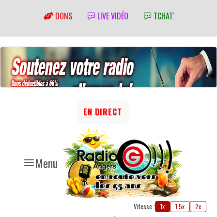
DONS
LIVE VIDÉO
TCHAT'
EN DIRECT
Menu
Vitesse :
1x
1.5x
2x