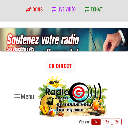
DONS
LIVE VIDÉO
TCHAT'
EN DIRECT
Menu
Vitesse :
1x
1.5x
2x