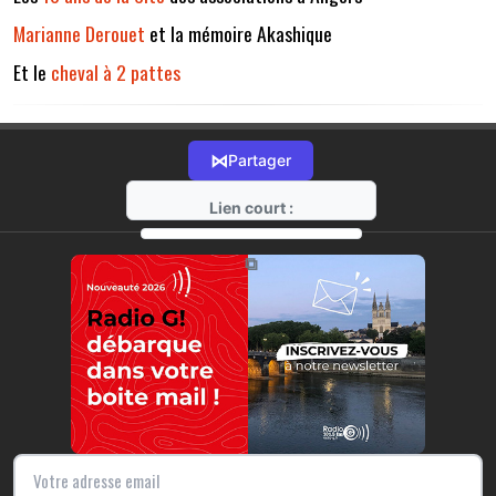
Marianne Derouet
et la mémoire Akashique
Et le
cheval à 2 pattes
⋈
Partager
Lien court :
https://radio-g.fr?12823
⧉