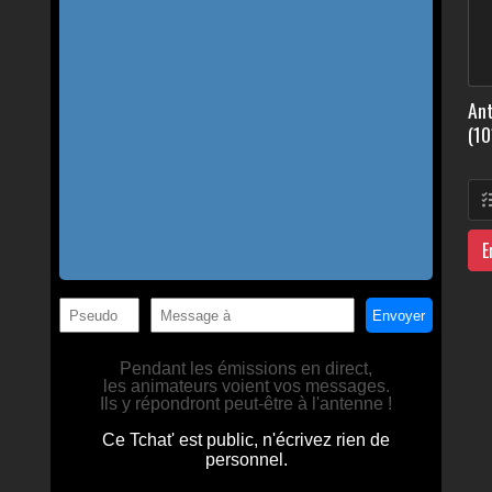
Ant
(10
E