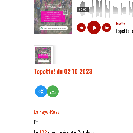
00:00
Topette!
Topette!
Topette! du 02 10 2023
La Faye-Rose
Et
Le
122
nous présente Catalyse