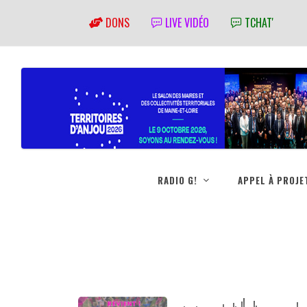
DONS
LIVE VIDÉO
TCHAT'
RADIO G!
APPEL À PROJE