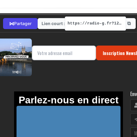
⧉
⋈
Lien court :
Partager
https://radio-g.fr?12741
Inscription News
Env