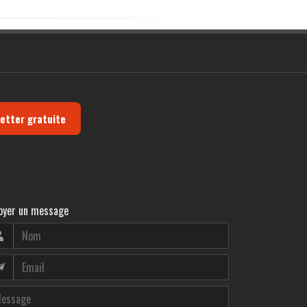
letter gratuite
oyer un message