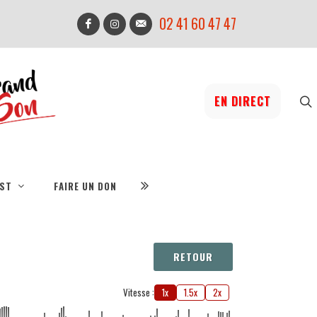
02 41 60 47 47
EN DIRECT
IST
FAIRE UN DON
RETOUR
Vitesse :
1x
1.5x
2x