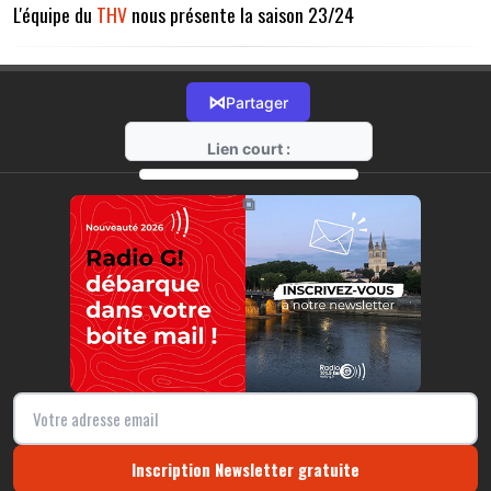
L'équipe du
THV
nous présente la saison 23/24
⋈
Partager
Lien court :
https://radio-g.fr?12506
⧉
Inscription Newsletter gratuite