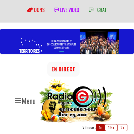
DONS
LIVE VIDÉO
TCHAT'
EN DIRECT
Menu
Vitesse :
1x
1.5x
2x