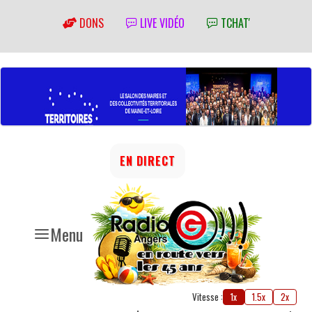
DONS
LIVE VIDÉO
TCHAT'
EN DIRECT
Menu
Vitesse :
1x
1.5x
2x