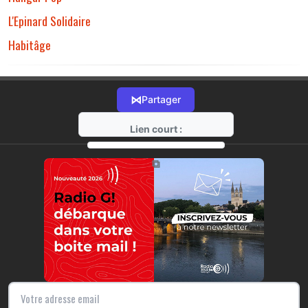
L'Epinard Solidaire
Habitâge
⋈
Partager
Lien court :
https://radio-g.fr?11909
⧉