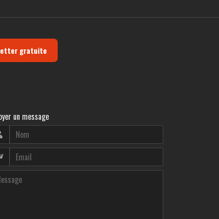
letter gratuite
oyer un message