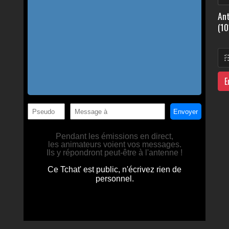
Ant
(10
E