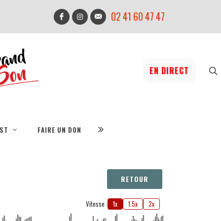
02 41 60 47 47
EN DIRECT
IST
FAIRE UN DON
RETOUR
Vitesse :
1x
1.5x
2x