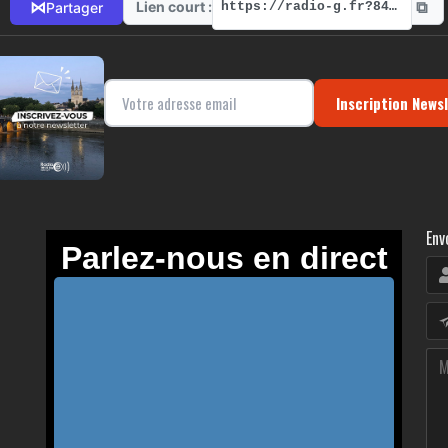
⧉
⋈
Lien court :
Partager
https://radio-g.fr?8404
Inscription News
Env