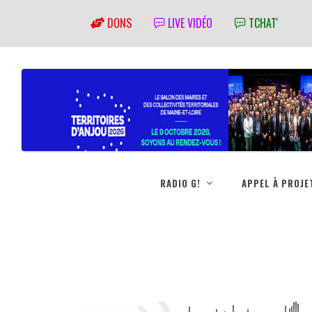
DONS
LIVE VIDÉO
TCHAT'
RADIO G!
APPEL À PROJE