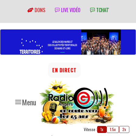
DONS
LIVE VIDÉO
TCHAT'
EN DIRECT
Menu
Vitesse :
1x
1.5x
2x