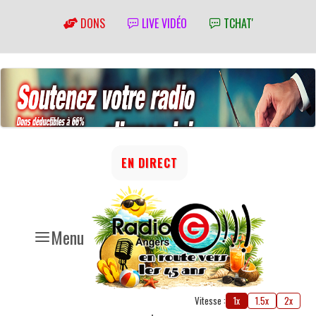
DONS
LIVE VIDÉO
TCHAT'
EN DIRECT
Menu
Vitesse :
1x
1.5x
2x