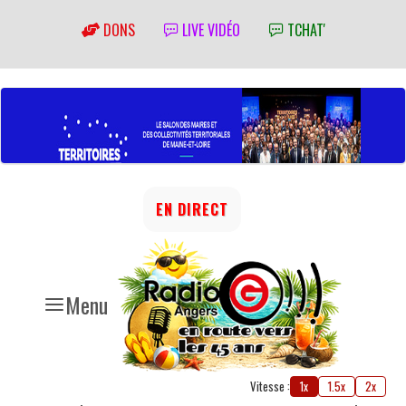
DONS
LIVE VIDÉO
TCHAT'
EN DIRECT
Menu
Vitesse :
1x
1.5x
2x