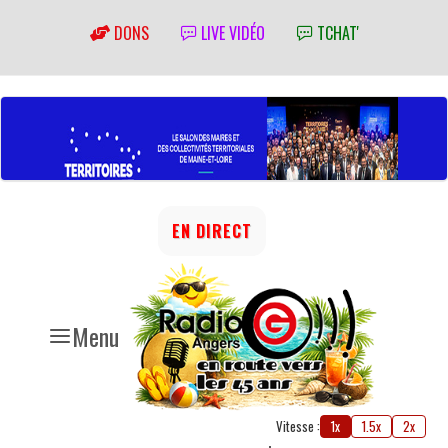
DONS
LIVE VIDÉO
TCHAT'
EN DIRECT
Menu
Vitesse :
1x
1.5x
2x