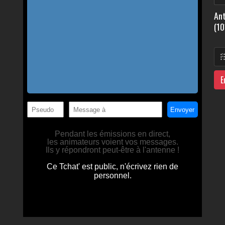
Ant
(10
E