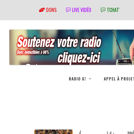
DONS
LIVE VIDÉO
TCHAT'
RADIO G!
APPEL À PROJE