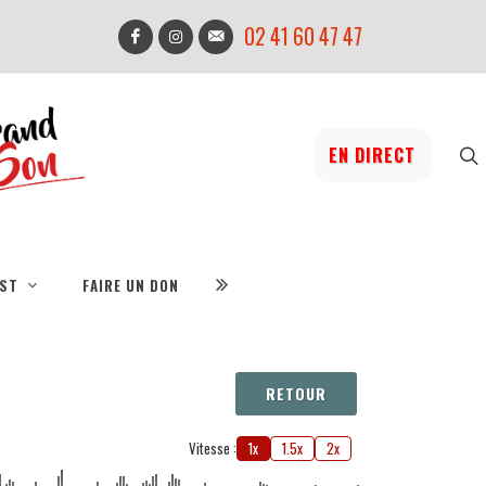
02 41 60 47 47
EN DIRECT
IST
FAIRE UN DON
RETOUR
Vitesse :
1x
1.5x
2x