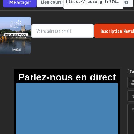
⧉
⋈
Lien court :
Partager
https://radio-g.fr?7079
Inscription News
Env