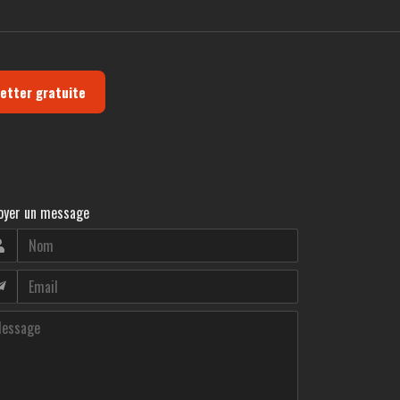
letter gratuite
oyer un message