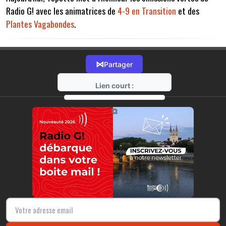
Radio G! avec les animatrices de
4-9 en Transition
et des
Plantes Vagabondes
.
⋈
Partager
Lien court :
https://radio-g.fr?7015
⧉