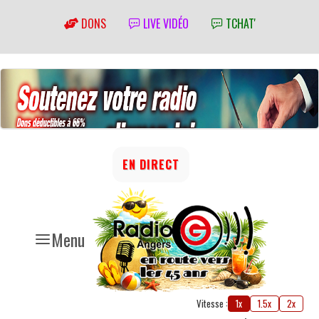
DONS
LIVE VIDÉO
TCHAT'
EN DIRECT
Menu
Vitesse :
1x
1.5x
2x