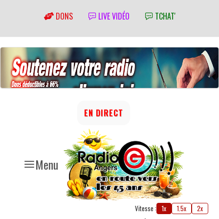
DONS
LIVE VIDÉO
TCHAT'
EN DIRECT
Menu
Vitesse :
1x
1.5x
2x