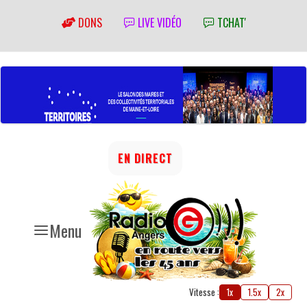
DONS
LIVE VIDÉO
TCHAT'
EN DIRECT
Menu
Vitesse :
1x
1.5x
2x