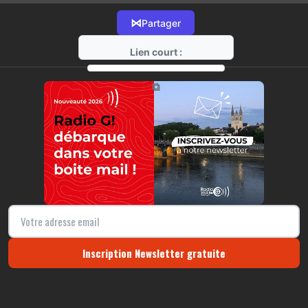
⋈
Partager
Lien court :
https://radio-g.fr?6712
⧉
Inscription Newsletter gratuite