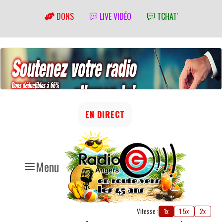
DONS
LIVE VIDÉO
TCHAT'
EN DIRECT
Menu
Vitesse :
1x
1.5x
2x