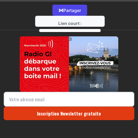
⋈
Partager
Lien court :
https://radio-g.fr?6686
⧉
Inscription Newsletter gratuite