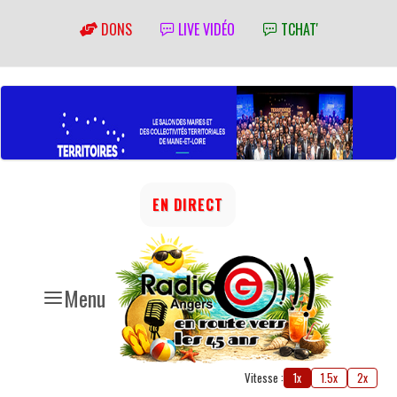
DONS
LIVE VIDÉO
TCHAT'
EN DIRECT
Menu
Vitesse :
1x
1.5x
2x