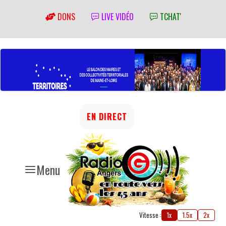
DONS
LIVE VIDÉO
TCHAT'
EN DIRECT
Menu
Vitesse :
1x
1.5x
2x