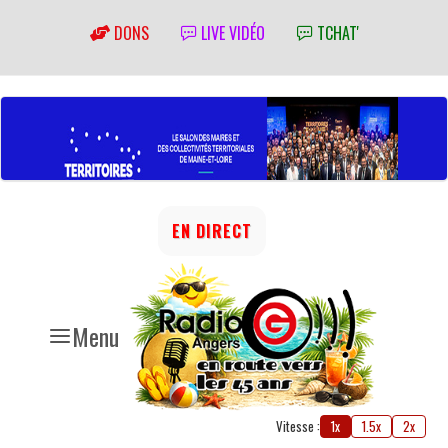
DONS
LIVE VIDÉO
TCHAT'
EN DIRECT
Menu
Vitesse :
1x
1.5x
2x