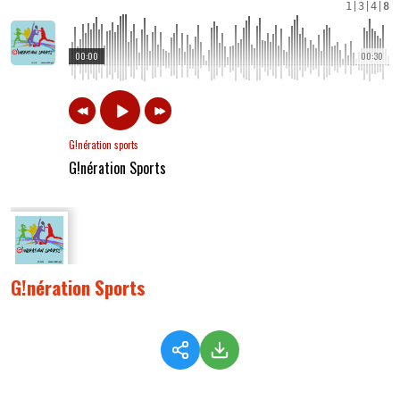
1
|
3
|
4
|
8
00:00
00:30
G!nération sports
G!nération Sports
G!nération Sports