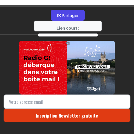
⋈
Partager
Lien court :
https://radio-g.fr?6238
⧉
Inscription Newsletter gratuite