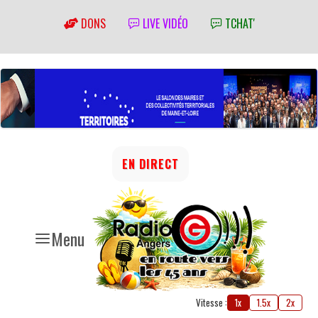
DONS
LIVE VIDÉO
TCHAT'
EN DIRECT
Menu
Vitesse :
1x
1.5x
2x