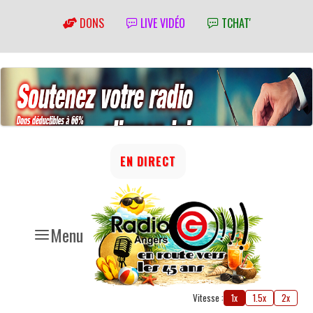
DONS
LIVE VIDÉO
TCHAT'
EN DIRECT
Menu
Vitesse :
1x
1.5x
2x