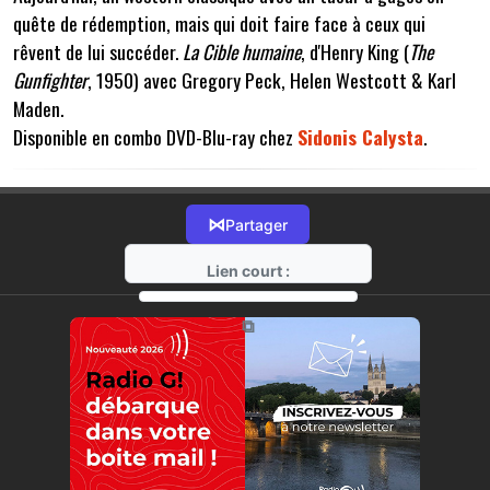
quête de rédemption, mais qui doit faire face à ceux qui
rêvent de lui succéder.
La Cible humaine
, d'Henry King (
The
Gunfighter
, 1950) avec Gregory Peck, Helen Westcott & Karl
Maden.
Disponible en combo DVD-Blu-ray chez
Sidonis Calysta
.
⋈
Partager
Lien court :
https://radio-g.fr?2543
⧉