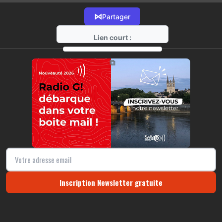
⋈
Partager
Lien court :
https://radio-g.fr?22262
⧉
Inscription Newsletter gratuite