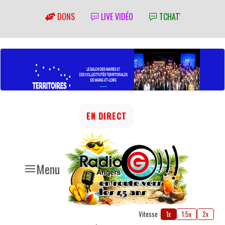
DONS
LIVE VIDÉO
TCHAT'
EN DIRECT
Menu
Vitesse :
1x
1.5x
2x