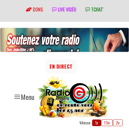
DONS
LIVE VIDÉO
TCHAT'
EN DIRECT
Menu
Vitesse :
1x
1.5x
2x