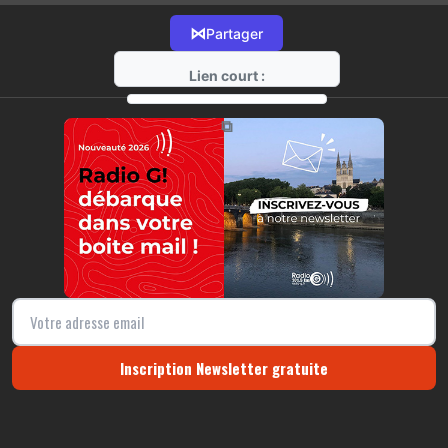
⋈
Partager
Lien court :
https://radio-g.fr?22219
⧉
Inscription Newsletter gratuite