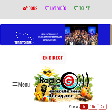
DONS
LIVE VIDÉO
TCHAT'
EN DIRECT
Menu
Vitesse :
1x
1.5x
2x