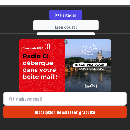
⋈
Partager
Lien court :
https://radio-g.fr?22173
⧉
Inscription Newsletter gratuite