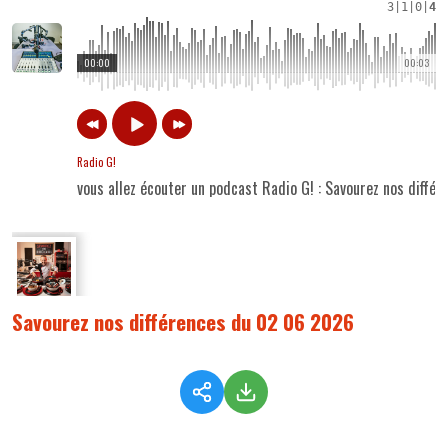
3
|
1
|
0
|
4
00:00
00:03
Radio G!
vous allez écouter un podcast Radio G! : Savourez nos diff
Savourez nos différences du 02 06 2026