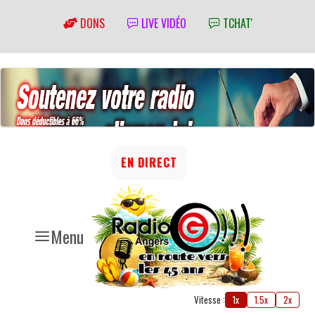
DONS
LIVE VIDÉO
TCHAT'
EN DIRECT
Menu
Vitesse :
1x
1.5x
2x