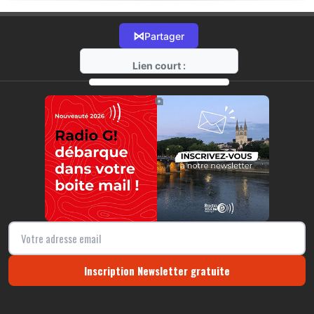
⋈
Partager
Lien court :
https://radio-g.fr?22137
⧉
Inscription Newsletter gratuite