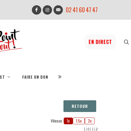
02 41 60 47 47
EN DIRECT
IST
FAIRE UN DON
RETOUR
Vitesse :
1x
1.5x
2x
1
|
0
|
1
|
2