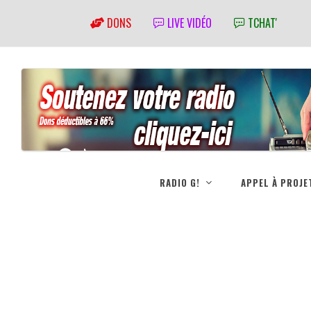
DONS
LIVE VIDÉO
TCHAT'
RADIO G!
APPEL À PROJE