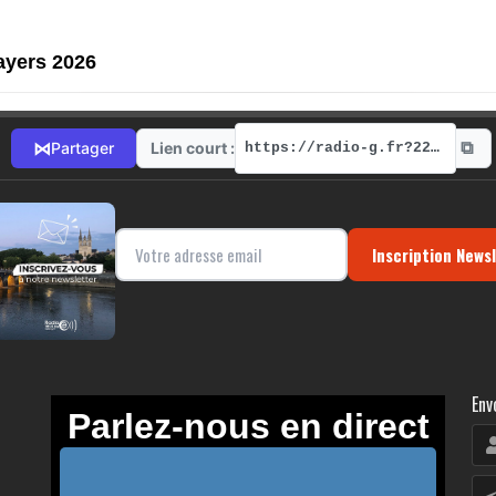
ayers 2026
⧉
⋈
Lien court :
Partager
https://radio-g.fr?22066
Inscription News
Env