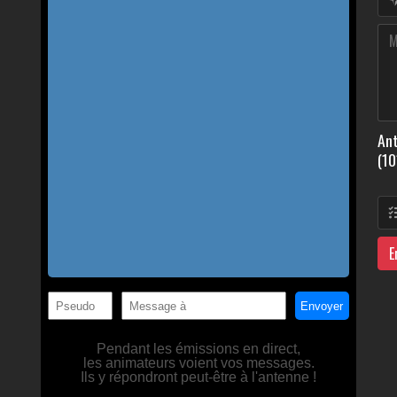
Ant
(10
E