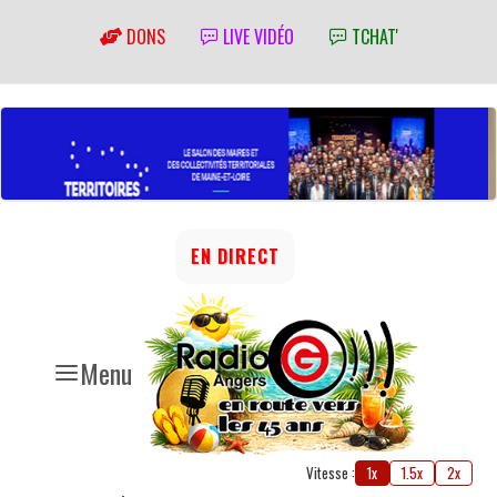
DONS
LIVE VIDÉO
TCHAT'
EN DIRECT
Menu
Vitesse :
1x
1.5x
2x