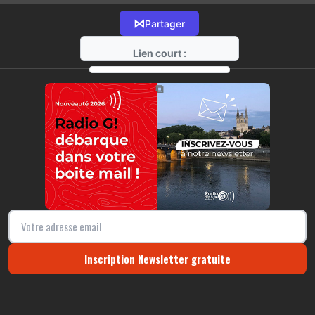
⋈
Partager
Lien court :
https://radio-g.fr?21902
⧉
Inscription Newsletter gratuite