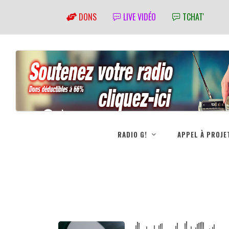
DONS
LIVE VIDÉO
TCHAT'
RADIO G!
APPEL À PROJE