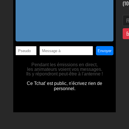
(10
E