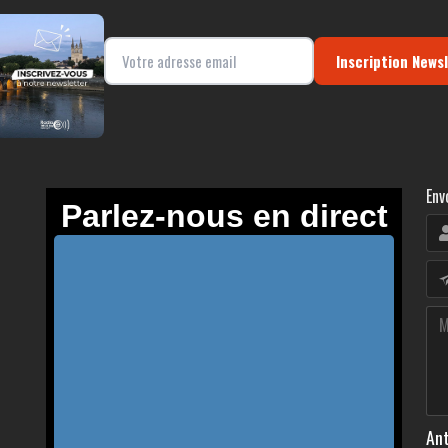
Inscription News
Env
Ant