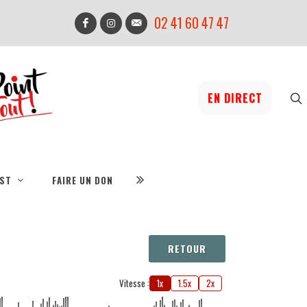
02 41 60 47 47
EN DIRECT
IST
FAIRE UN DON
RETOUR
Vitesse :
1x
1.5x
2x