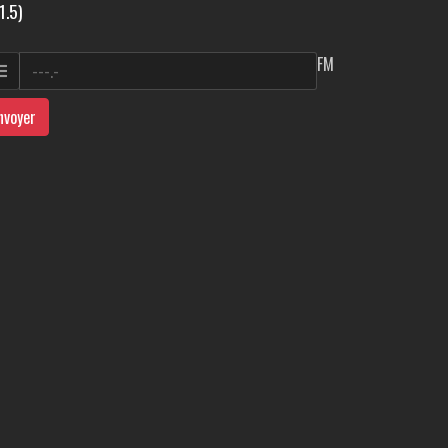
1.5)
FM
nvoyer