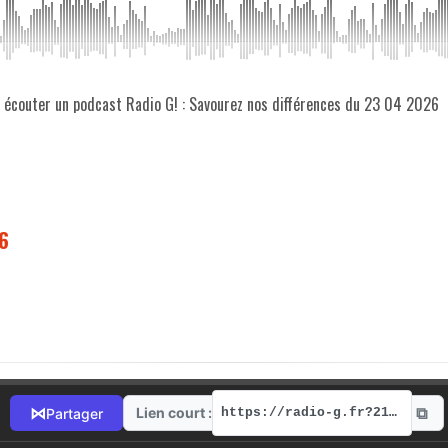
z écouter un podcast Radio G! : Savourez nos différences du 23 04 2026
6
⧉
⋈
Lien court :
Partager
https://radio-g.fr?21893