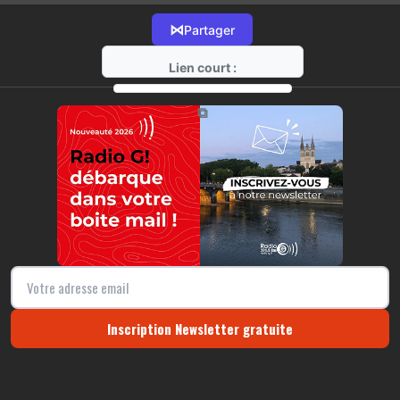
⋈
Partager
Lien court :
https://radio-g.fr?21888
⧉
Inscription Newsletter gratuite