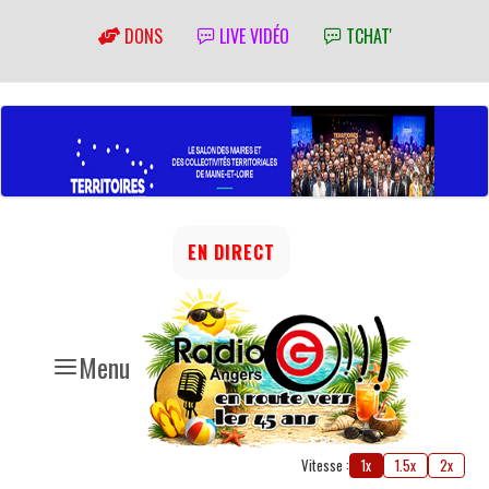
DONS
LIVE VIDÉO
TCHAT'
EN DIRECT
Menu
Vitesse :
1x
1.5x
2x