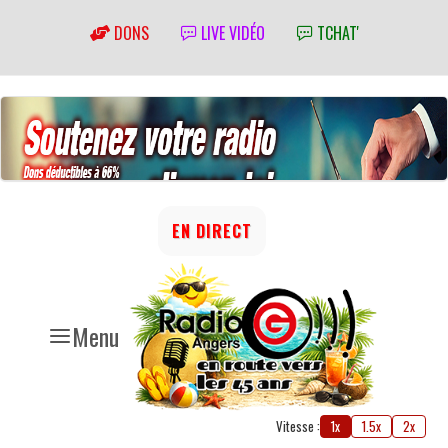
DONS
LIVE VIDÉO
TCHAT'
EN DIRECT
Menu
Vitesse :
1x
1.5x
2x