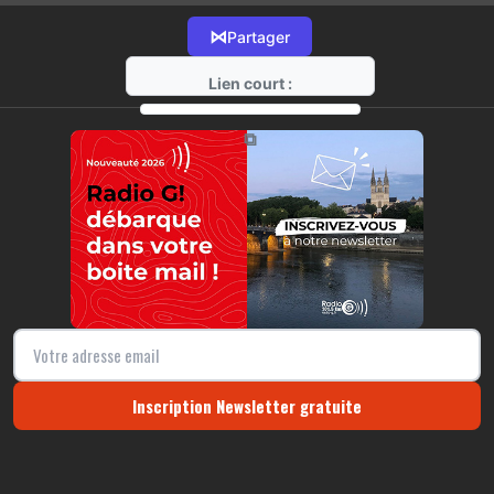
⋈
Partager
Lien court :
https://radio-g.fr?21599
⧉
Inscription Newsletter gratuite