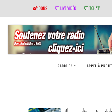
DONS
LIVE VIDÉO
TCHAT'
RADIO G!
APPEL À PROJE