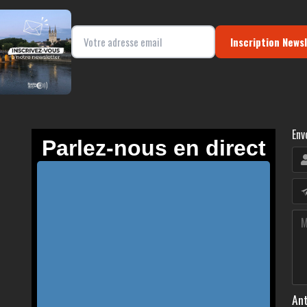
Inscription News
Env
Ant