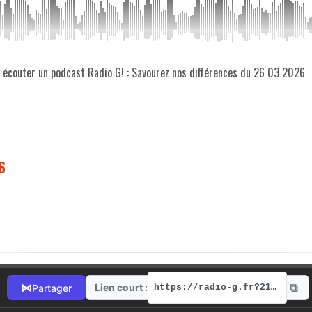
z écouter un podcast Radio G! : Savourez nos différences du 26 03 2026
6
⧉
⋈
Lien court :
Partager
https://radio-g.fr?21594