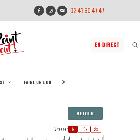
02 41 60 47 47
EN DIRECT
IST
FAIRE UN DON
RETOUR
Vitesse :
1x
1.5x
2x