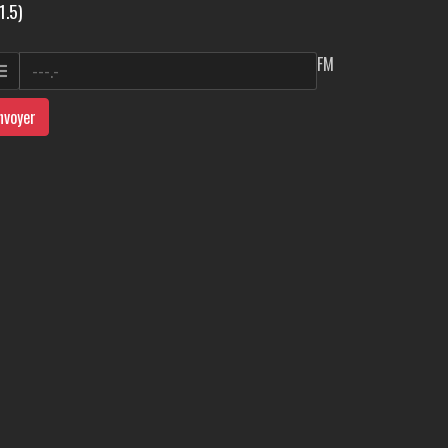
1.5)
FM
nvoyer