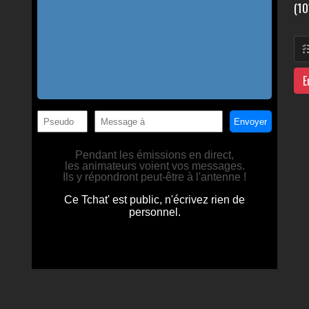
(10
E