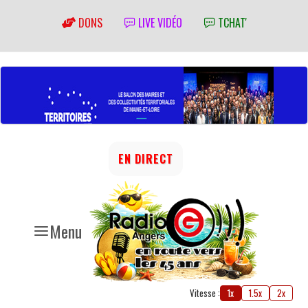
DONS
LIVE VIDÉO
TCHAT'
EN DIRECT
Menu
Vitesse :
1x
1.5x
2x