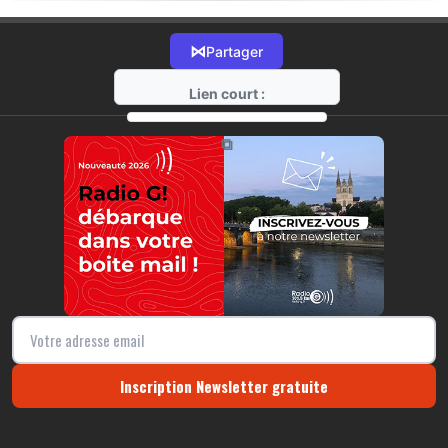
⋈
Partager
Lien court :
https://radio-g.fr?19030
⧉
Inscription Newsletter gratuite